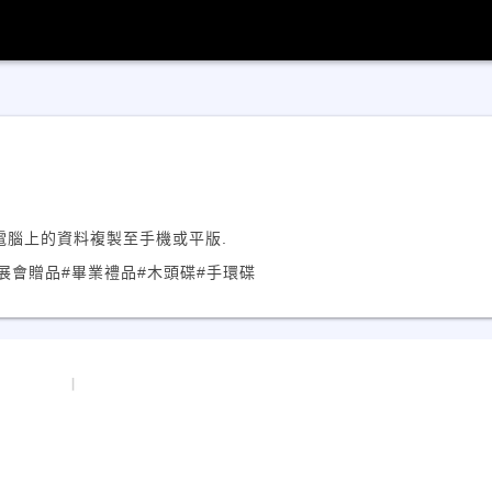
電腦上的資料複製至手機或平版.
#展會贈品
#畢業禮品
#木頭碟
#手環碟