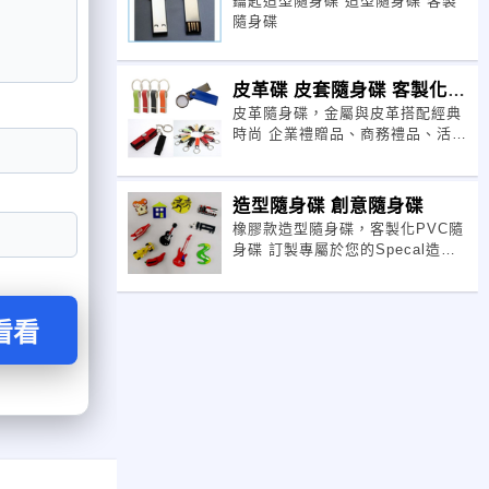
鑰匙造型隨身碟 造型隨身碟 客製
造型隨身碟
隨身碟
皮革碟 皮套隨身碟 客製化隨
皮革隨身碟，金屬與皮革搭配經典
身碟
時尚 企業禮贈品、商務禮品、活動
贈品等、禮贈品的最佳選擇 容量:
2GB, 4GB, 8GB, 16GB, 32GB
造型隨身碟 創意隨身碟
橡膠款造型隨身碟，客製化PVC隨
身碟 訂製專屬於您的Specal造型
隨身碟。 →人物造型 動物造型 車
子造型公司Logo.....等多種款式。
看看