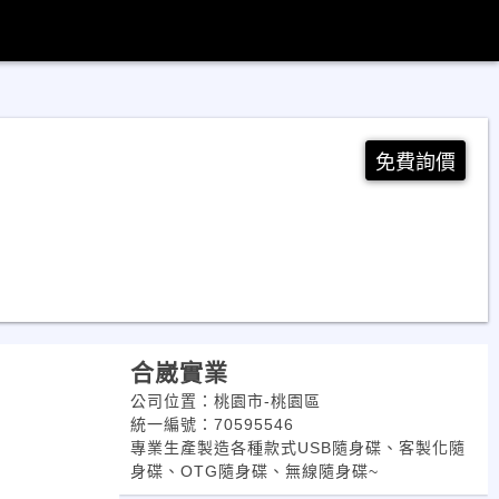
免費詢價
合崴實業
公司位置：桃園市-桃園區
統一編號：70595546
專業生產製造各種款式USB隨身碟、客製化隨
身碟、OTG隨身碟、無線隨身碟~