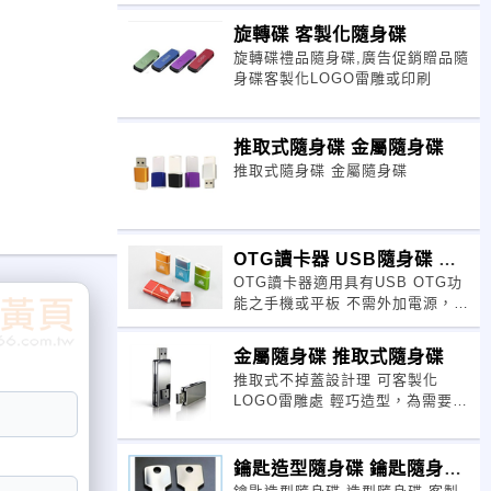
旋轉碟 客製化隨身碟
旋轉碟禮品隨身碟,廣告促銷贈品隨
身碟客製化LOGO雷雕或印刷
推取式隨身碟 金屬隨身碟
推取式隨身碟 金屬隨身碟
OTG讀卡器 USB隨身碟 客
OTG讀卡器適用具有USB OTG功
製化隨身碟
能之手機或平板 不需外加電源，隨
插即用，支持熱插
金屬隨身碟 推取式隨身碟
推取式不掉蓋設計理 可客製化
LOGO雷雕處 輕巧造型，為需要隨
身攜帶儲存資訊的人士打造完美的
行動存取體驗。 容
量:2GB,4GB,8GB,16GB,32GB
鑰匙造型隨身碟 鑰匙隨身碟