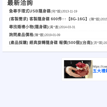
最新洽詢
急尋手環式USB隨身碟
(何*姐)
2013-11-19
(客製需求) 客製隨身碟 600件↑↑【8G-16G】
(陳*姐)
2015
尋找婚禮小物(隨身碟)
(黃*書)
2014-03-31
詢問產品價格
(陳*娜)
2019-01-09
(產品採購) 經典旋轉隨身碟 報價(500個)(台南)
(洪*琪)
20
https://c
五大禮