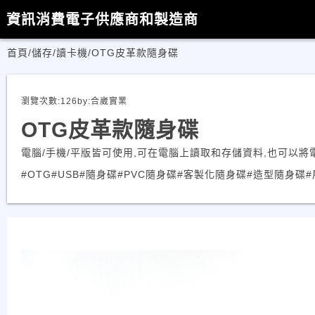
資訊消費電子供應商和製造商
首頁
/
儲存/讀卡機
/
OTG皮革款隨身碟
瀏覽次數:
126
by:
合崴實業
OTG皮革款隨身碟
電腦/手機/平版皆可使用,可在電腦上讀取和存儲資料,也可以將
#OTG
#USB
#隨身碟
#PVC隨身碟
#客製化隨身碟
#造型隨身碟