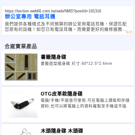
https://tection.web66.com.tw/web/NMD?postId=191316
辦公室專用 電話耳機
我們提供各種樣式及不同預算的辦公室用電話耳機，保證匹配
您原有的話機！如您已有電話耳機，而需要更好的維修服務或
汰換新樣式。歡迎來電指教～TEL:(02)2632-0757
合崴實業產品
書籤隨身碟
書籤造型隨身碟 尺寸:60*12.5*2.6mm
OTG皮革款隨身碟
電腦/手機/平版皆可使用,可在電腦上讀取和存儲
資料,也可以將電腦上的資料複製至手機或平版.
木頭隨身碟 木頭碟