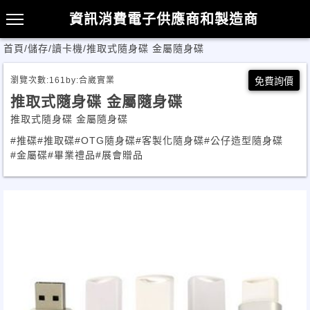
資訊消費電子供應商和製造商
首頁
/
儲存/讀卡機
/
推取式隨身碟 金屬隨身碟
瀏覽次數:
161
by:
合崴實業
免費詢價
推取式隨身碟 金屬隨身碟
推取式隨身碟 金屬隨身碟
#推碟
#推取碟
#OTG隨身碟
#客製化隨身碟
#公仔造型隨身碟
#金屬碟
#畢業禮品
#展會贈品