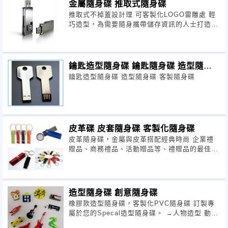
金屬隨身碟 推取式隨身碟
推取式不掉蓋設計理 可客製化LOGO雷雕處 輕
巧造型，為需要隨身攜帶儲存資訊的人士打造完
美的行動存取體驗。 容
量:2GB,4GB,8GB,16GB,32GB
鑰匙造型隨身碟 鑰匙隨身碟 造型隨身
鑰匙造型隨身碟 造型隨身碟 客製隨身碟
碟
皮革碟 皮套隨身碟 客製化隨身碟
皮革隨身碟，金屬與皮革搭配經典時尚 企業禮
贈品、商務禮品、活動贈品等、禮贈品的最佳選
擇 容量: 2GB, 4GB, 8GB, 16GB, 32GB
造型隨身碟 創意隨身碟
橡膠款造型隨身碟，客製化PVC隨身碟 訂製專
屬於您的Specal造型隨身碟。 →人物造型 動物
造型 車子造型公司Logo.....等多種款式。