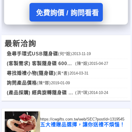
免費詢價 / 詢問看看
最新洽詢
急尋手環式USB隨身碟
(何*姐)
2013-11-19
(客製需求) 客製隨身碟 600件
(陳*姐)
2015-04-27
↑↑【8G-16G】
尋找婚禮小物(隨身碟)
(黃*書)
2014-03-31
詢問產品價格
(陳*娜)
2019-01-09
(產品採購) 經典旋轉隨身碟 報
(洪*琪)
2014-10-24
價(500個)(台南)
https://cwgifts.com.tw/web/SEC?postId=1319545
五大禮贈品選擇，讓你送禮不煩惱！