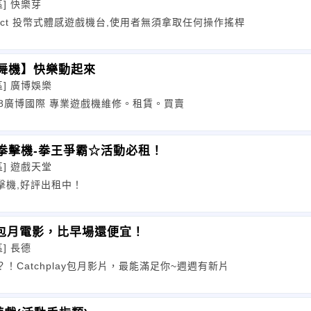
區]
快樂芽
kinect 投幣式體感遊戲機台,使用者無須拿取任何操作搖桿
舞機】快樂動起來
區]
廣博娛樂
-9628廣博國際 專業遊戲機維修。租賃。買賣
拳擊機-拳王爭霸☆活動必租！
區]
遊戲天堂
擊機,好評出租中！
lay包月電影，比早場還便宜！
區]
長德
！Catchplay包月影片，最能滿足你~週週有新片