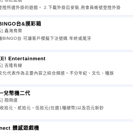
登陸所選外掛的遊戲。 2.下載外掛后安裝,用會員帳號登陸外掛
INGO台&摸彩箱
區]
鑫海育樂
BINGO台 可讓客戶模擬下注號碼 年終或尾牙
! Entertainment
區]
吉隆有線
文化代表作為主要內容之綜合頻道。不分年紀、文化、種族
一兌幣機二代
區]
翔飛達
接收拾元、貳拾元、伍拾元(任選1種硬幣)以及百元新鈔
kinect 體感遊戲機