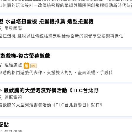
幻無窮的玩法設計一改傳統飛鏢的單調與簡陋開創飛鏢運動新時代時
型 水晶塔扭蛋機 扭蛋機推薦 造型扭蛋機
區]
陽昇國際
型扭蛋機 跳脫以往傳統枯燥乏味給你全新的視覺享受娛樂再進化
代遊戲機-復古螢幕遊戲
區]
理維遊戲
熟悉的格鬥遊戲代表作，支援雙人對打，畫面流暢、手感佳
、最歡騰的大型河濱野餐活動《TLC台北野
區]
麗冠電視
最歡騰的大型河濱野餐活動《TLC台北野餐日》就在9
配點
區]
信託遊戲