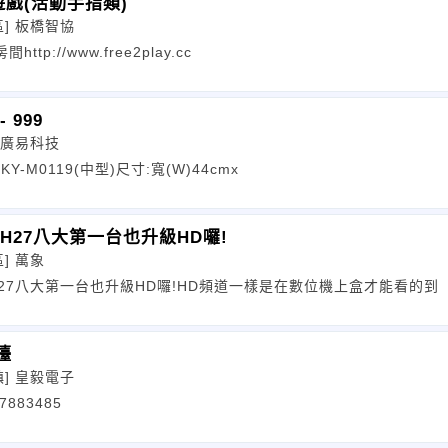
智遊戲(活動手指類)
區]
板橋智協
tp://www.free2play.cc
 999
廣易科技
KY-M0119(中型)尺寸:寬(W)44cmx
，CH27八大第一台也升級HD囉!
區]
萬象
CH27八大第一台也升級HD囉!HD頻道一樣是在數位機上盒才能看的到
檯
鎮]
皇毅電子
7883485