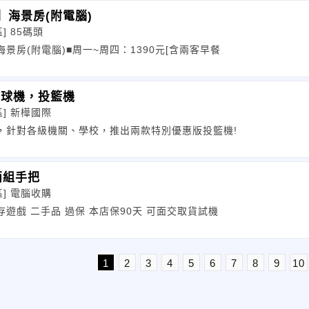
】海景房(附電腦)
區]
85碼頭
景房(附電腦)■周一~周四：1390元[含兩客早餐
籃球機，投籃機
區]
新樺國際
，針對各級機關、學校，推出兩款特別優惠版投籃機!
+兩組手把
區]
電腦收購
遊戲 二手品 過保 本店保90天 可面交取貨試機
1
2
3
4
5
6
7
8
9
10