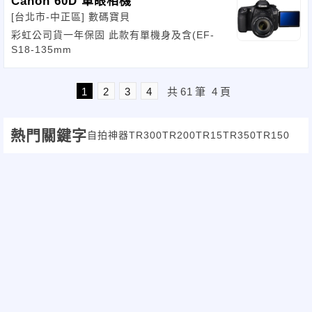
Canon 60D 單眼相機
[台北市-中正區]
數碼寶貝
彩虹公司貨一年保固 此款有單機身及含(EF-
S18-135mm
1
2
3
4
共
61
筆
4
頁
熱門關鍵字
自拍神器
TR300
TR200
TR15
TR350
TR150