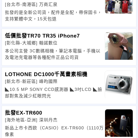
[台北市-南港區]
万商汇泉
批發的是全新公司貨，配件是全配，帶保固卡，
支持繁體中文，15天包退
低價批發TR70 TR35 iPhone7
[彰化縣-大城鄉]
翰諾數位
本公司主營 3C數碼相機，筆記本電腦，手機以
及電池充電器等各種配件正品公司貨
LOTHONE DC1000千萬畫素相機
[新北市-新莊區]
峰昀國際
◣10.5 MP SONY CCD感測器 ◣3吋LCD ◣臉
部對焦及減少紅眼閃光
批發EX-TR600
[海外地區-亞洲]
深圳丹杰
新品上市卡西欧（CASIO）EX-TR600（1110万
像素