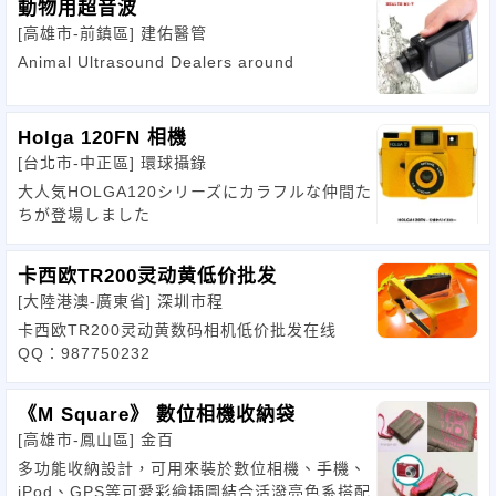
動物用超音波
[高雄市-前鎮區]
建佑醫管
Animal Ultrasound Dealers around
Holga 120FN 相機
[台北市-中正區]
環球攝錄
大人気HOLGA120シリーズにカラフルな仲間た
ちが登場しました
卡西欧TR200灵动黄低价批发
[大陸港澳-廣東省]
深圳市程
卡西欧TR200灵动黄数码相机低价批发在线
QQ：987750232
《M Square》 數位相機收納袋
[高雄市-鳳山區]
金百
多功能收納設計，可用來裝於數位相機、手機、
iPod、GPS等可愛彩繪插圖結合活潑亮色系搭配