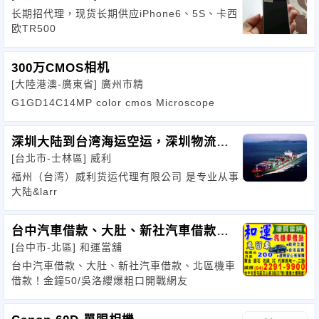
长期招代理，现货长期供应iPhone6、5S、卡西
欧TR500
300万CMOS相机
[大陸港澳-廣東省]
廣州市精
G1GD14C14MP color cmos Microscope
深圳大陆到台湾海运空运，深圳物流，
[台北市-士林區]
威利
生活用
福州（台湾）威利货运代理有限公司 是专业从事
大陆&larr
台中汽車借款、大肚、新社汽車借款、
[台中市-北區]
和運當舖
北區機車借款！
台中汽車借款、大肚、新社汽車借款、北區機車
借款！金鐘50/吳洛纓爆粗口開戰網友