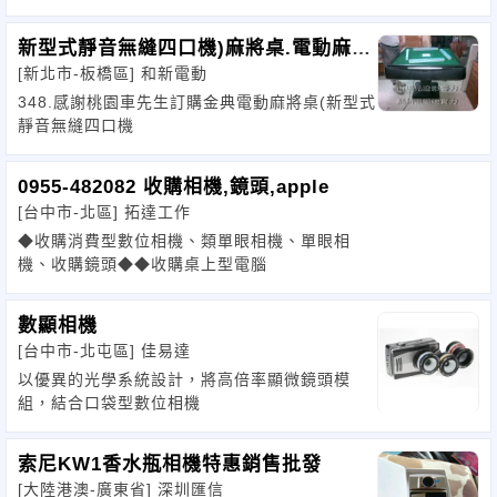
新型式靜音無縫四口機)麻將桌.電動麻將
[新北市-板橋區]
和新電動
桌
348.感謝桃園車先生訂購金典電動麻將桌(新型式
靜音無縫四口機
0955-482082 收購相機,鏡頭,apple
[台中市-北區]
拓達工作
◆收購消費型數位相機、類單眼相機、單眼相
機、收購鏡頭◆◆收購桌上型電腦
數顯相機
[台中市-北屯區]
佳易達
以優異的光學系統設計，將高倍率顯微鏡頭模
組，結合口袋型數位相機
索尼KW1香水瓶相機特惠銷售批發
[大陸港澳-廣東省]
深圳匯信