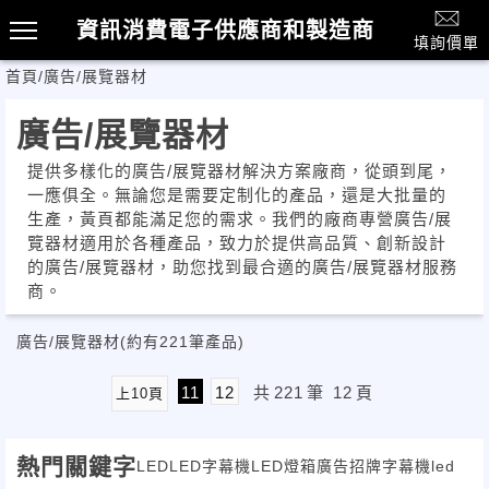
資訊消費電子供應商和製造商
填詢價單
首頁
/
廣告/展覽器材
廣告/展覽器材
提供多樣化的廣告/展覽器材解決方案廠商，從頭到尾，
一應俱全。無論您是需要定制化的產品，還是大批量的
生產，黃頁都能滿足您的需求。我們的廠商專營廣告/展
覽器材適用於各種產品，致力於提供高品質、創新設計
的廣告/展覽器材，助您找到最合適的廣告/展覽器材服務
商。
廣告/展覽器材
(約有221筆產品)
11
12
共
221
筆
12
頁
上10頁
熱門關鍵字
LED
LED字幕機
LED燈箱
廣告招牌
字幕機
led