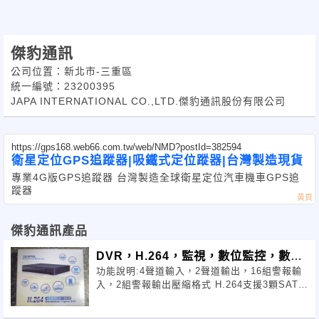
傑豹通訊
公司位置：新北市-三重區
統一編號：23200395
JAPA INTERNATIONAL CO.,LTD.傑豹通訊股份有限公司
https://gps168.web66.com.tw/web/NMD?postId=382594
衛星定位GPS追蹤器|吸鐵式定位蹤器|台灣製造現貨
專業4G版GPS追蹤器 台灣製造全球衛星定位汽車機車GPS追
蹤器
傑豹通訊產品
DVR，H.264，監視，數位監控，數位
功能說明:4聲道輸入，2聲道輸出，16組警報輸
錄放影機
入，2組警報輸出壓縮格式 H.264支援3顆SATA
介面硬碟(最大容量2T