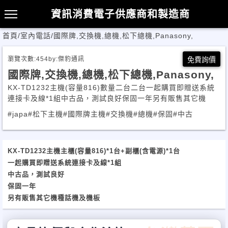
資訊消費電子供應商和製造商
首頁
/
室內電話
/
國際牌,交換機,總機,松下總機,Panasony,
瀏覽次數:
454
by:
傑豹通訊
免費詢價
國際牌,交換機,總機,松下總機,Panasony,
KX-TD1232主機(容量816)數量二台二台一起購買即贈送系統
連接卡及線*1組中古品，測試良好保固一年另有販售其它機
#japa
#松下主機
#國際牌主機
#交換機
#總機
#保固
#中古
KX-TD1232主機主櫃(容量816)*1台+副櫃(含電源)*1台
一起購買即贈送系統連接卡及線*1組
中古品，測試良好
保固一年
另有販售其它機種話機及機板