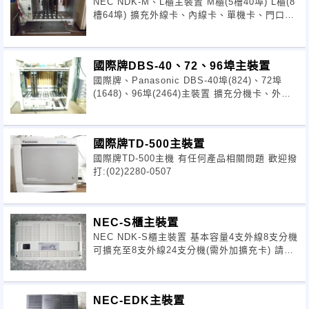
NEC NDK-M、L櫃主裝置 M櫃(5槽40埠) L櫃(8
槽64埠) 擴充外線卡、內線卡、單機卡、門口機
卡應有盡有 請來電冾詢
國際牌DBS-40、72、96埠主裝置
國際牌、Panasonic DBS-40埠(824)、72埠
(1648)、96埠(2464)主裝置 擴充分機卡、外線
卡、單機卡、門口機卡應有盡有
國際牌TD-500主裝置
國際牌TD-500主機 有任何產品相關問題 歡迎撥
打:(02)2280-0507
NEC-S櫃主裝置
NEC NDK-S櫃主裝置 基本容量4支外線8支分機
可擴充至8支外線24支分機(需外加擴充卡) 請電
冾有專人為您服務:(02)2280-0507
NEC-EDK主裝置