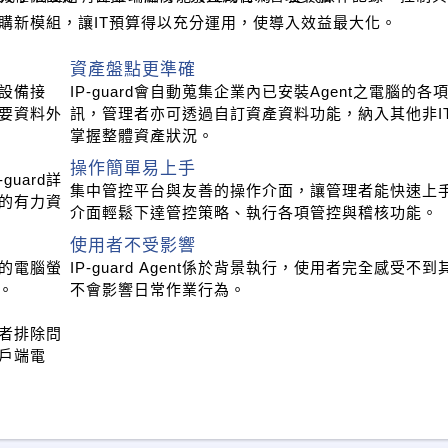
購新模組，讓IT預算得以充分運用，使導入效益最大化。
資產盤點更準確
設備接
IP-guard會自動蒐集企業內已安裝Agent之電腦的各
要資料外
訊，管理者亦可透過自訂資產資料功能，納入其他非I
掌握整體資產狀況。
操作簡單易上手
uard詳
集中管控平台與友善的操作介面，讓管理者能快速上
的有力資
介面輕鬆下達管控策略、執行各項管控與稽核功能。
使用者不受影響
下的電腦螢
IP-guard Agent係於背景執行，使用者完全感受不
。
不會影響日常作業行為。
者排除問
戶端電