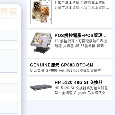
1.客戶基本資料 2.廠商基本資料
3.員工基本資料 4.貨品基本資料
5.倉庫基本資料 6.貨品類別資料
7.輔助編號資料 8.幣別基本資料
9.行業類別資料 10.部門基本資料
11.表尾條文資料
POS觸控電腦+POS管理軟
15"觸控螢幕，可搭配感熱印表機.
體
錢櫃.掃描器.35.35發票機.條碼機
等等，各式周邊，系統適合買賣業.
餐飲業.連鎖業.....等等產業
GENUINE捷元 GP888 BTO-6M
捷元電腦 GP888-搭配H61晶片機構紮實穩重
HP 5120-48G SI 交換器
HP 5120 SI 交換器系列包含智慧
型、全網管 Gigabit 乙太網路交換
器，提供高效能、高連接埠密度，
以及簡化安裝特性，能提高網路基
礎架構投資的價值。