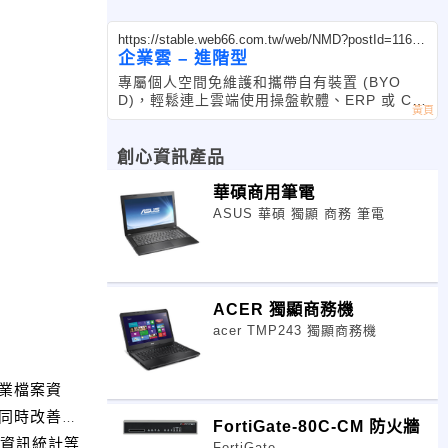
https://stable.web66.com.tw/web/NMD?postId=11694
39
企業雲 – 進階型
專屬個人空間免維護和攜帶自有裝置 (BYO
D)，輕鬆連上雲端使用操盤軟體、ERP 或 CR
M 等軟體
創心資訊產品
華碩商用筆電
ASUS 華碩 獨顯 商務 筆電
ACER 獨顯商務機
acer TMP243 獨顯商務機
企業檔案資
同時改善工
FortiGate-80C-CM 防火牆
與資訊統計等
FortiGate-