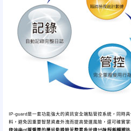
IP-guard是一套功能強大的資訊安全端點管控系統，
料，避免因重要智慧資產外洩而提高營運風險，還可確實掌
作效率，更重要的是，能透過管控平台，統一執行各種策略
IP-guard採彈性的模組化設計，整套系統由15大模組