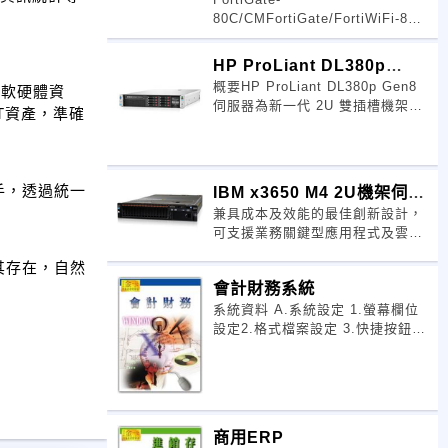
80C/CMFortiGate/FortiWiFi-80C
系列為分支辦公室、服務提供商用
戶端設備、
HP ProLiant DL380p
概要HP ProLiant DL380p Gen8
Gen8 伺
項軟硬體資
伺服器為新一代 2U 雙插槽機架式
T資產，準確
伺服器樹立了資料中心標準。 憑藉
服
手，透過統一
IBM x3650 M4 2U機架伺服
兼具成本及效能的最佳創新設計，
器
可支援業務關鍵型應用程式及雲端
部署 卓越的可靠度、可用性與可維
到其存在，自然
護性
會計財務系統
系統資料 A.系統設定 1.螢幕欄位
設定2.格式檔案設定 3.快捷按鈕設
定4.密碼資料設定 5.受限使用者變
更密碼 6.系統參數設定 B.基本資
料 1.帳別公司資料2.會計科目基類
設定 3.會計大類設
商用ERP