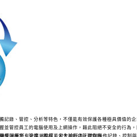
同時具備記錄、管控、分析等特色，不僅能有效保護各種極具價值的
握並管控員工的電腦使用及上網操作，藉此阻絕不安全的行為，
與權限設定、管控、稽核，大大減輕IT管理負擔。
構成，幾乎涵蓋所有企業端點可能發生的行為，提供操作記錄、控制