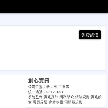
免費詢價
創心資訊
公司位置：新北市-三重區
統一編號：53121691
系統整合.資訊委外.網路架設.網路規劃.資訊設
備.電腦周邊.會計軟體.伺服器規劃