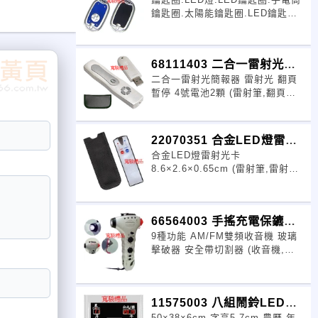
圈
鑰匙圈.太陽能鑰匙圈.LED鑰匙圈
批發 鑰匙圈.LED燈.LED鑰匙圈.
手電筒鑰匙圈.太陽能鑰匙圈.LED
鑰匙圈批發
68111403 二合一雷射光簡
二合一雷射光簡報器 雷射光 翻頁
報器
暫停 4號電池2顆 (雷射筆,翻頁器,
紅光雷射筆,雷射簡報器,雷射筆批
發)
22070351 合金LED燈雷射
合金LED燈雷射光卡
光卡
8.6×2.6×0.65cm (雷射筆,雷射卡,
紅光雷射筆,雷射簡報器,雷射筆批
發)
66564003 手搖充電保鑣收
9種功能 AM/FM雙頻收音機 玻璃
音機
擊破器 安全帶切割器 (收音機,手
搖發電收音機,手電筒收音機,萬年
曆收音機,收音機批發)
11575003 八組鬧鈴LED電
50×38×6cm 字高5.7cm 農曆.年