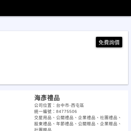
免費詢價
海彥禮品
公司位置：台中市-西屯區
統一編號：84775506
交屋用品、公關禮品、企業禮品、社團禮品、
股東禮品、年節禮品、公關贈品、企業贈品、
社團贈品