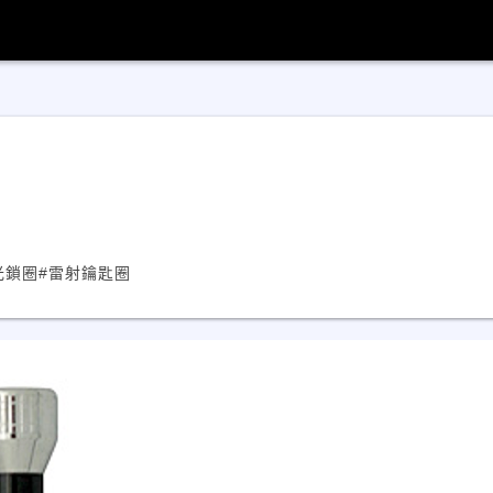
光鎖圈
#雷射鑰匙圈