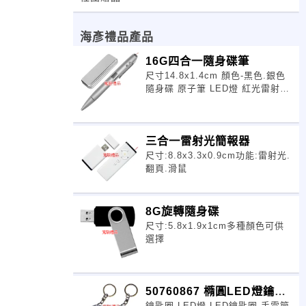
海彥禮品產品
16G四合一隨身碟筆
尺寸14.8x1.4cm 顏色-黑色.銀色
隨身碟 原子筆 LED燈 紅光雷射
馬口鐵盒裝 台灣製造
三合一雷射光簡報器
尺寸:8.8x3.3x0.9cm功能:雷射光.
翻頁.滑鼠
8G旋轉隨身碟
尺寸:5.8x1.9x1cm多種顏色可供
選擇
50760867 橢圓LED燈鑰匙
鑰匙圈.LED燈.LED鑰匙圈.手電筒