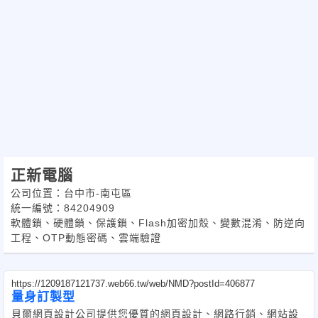
有些工具會給一個軟體，用這個軟體來產生註冊碼，有些必須透過
網際網路向遠端的授
權伺服器要求註冊碼。先不論註冊碼產生的邏輯為何，就分發給使
用者的部分來看，如
果軟體運行的條件是不包含硬體安全模組(HSM)的角色，那代表使
用者掌握了’全部’
的軟性物件，包括軟體與註冊碼都是檔案，這也代表註冊碼的解析
全在應用程式內進行
，既然是檔案，便能以除錯器加以解析其註冊碼的運算邏輯，駭客
便能寫出所謂的’註
正新電腦
冊碼產生器’ 或是 ‘註冊機’ 軟體。
公司位置：台中市-南屯區
統一編號：84204909
有些註冊碼保護機制會要求run-time時必須連接網際網路，以不斷
軟體鎖、硬體鎖、保護鎖、Flash加密加殼、變數混淆、防逆向
的換註冊碼已達到較
工程、OTP動態密碼、雲端驗證
高的控管度，但是，在許多使用環境下，是不能有Internet
Connection的，但是回歸到
先前所提到的重點，註冊碼的驗證是在甚麼地方進行，才是代表這
https://1209187121737.web66.tw/web/NMD?postId=406877
個機制是否安全的所
量身訂製型
在。所以，可以很清楚從這樣的觀點來判斷所使用的保護工具，到
貝爾網頁設計公司提供您優質的網頁設計、網路行銷、網站設