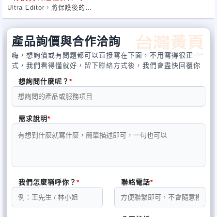
Ultra Editor，將保護後的
執行檔案開啟，找到檔案前段的屬性敘述區，這一段資料不影響檔
*
你擔心程式被竊取嗎
?
案執行的，只要修改一
產品詢價與合作洽詢
個Bit後，然後將它存檔，接著我們去執行它，看它能否執行，如果
*
你擔心機密文件被駭客入侵嗎
?
照常執行，代表保護機
嗨，想詢價或有問題都可以直接寫在下面，不用寫得很正
制無法維護其程式的完整性。
式，我們看得懂就好，留下聯絡方式後，我們會盡快回覆你
*
資訊安全專家
-
正新電腦 - 將提供給您資訊保安的產品和
想詢問什麼呢？
服務。
抵抗單步執行除錯
肇因於資訊科技產業蓬勃發展，小至行動電話，大至巨無霸飛行器
需求說明
破解軟體保護常用的工具是軟體除錯器，軟體除錯器有些內嵌在程
A-380，舉目所見，
式開發工具，有一些獨
無處不是人類智慧藉由軟體科技的實現，軟體已成為多數產品基本
立的軟體除錯工具，如SoftICE、OllyDBG、WinDBG。
成分，產品優劣，軟
體舉足輕重，更是競爭力所在。產業無不竭盡心力，以期凌駕競爭
除錯器可以對執行檔執行單步指令追蹤，駭客可以藉由指令的執行
對手。如何保護競爭
和畫面變化找出版全檢
我們怎麼稱呼你？
聯絡電話
力的軟體工程，已逐漸受到重視，再者，面臨資訊安全事件不斷衝
查點，並加以修改，或者了解原始創作的邏輯。
擊，現代軟體工程已
將守護軟體本身的安全與版權(著作權)管理，視為同等重要的地位。
即使在完整合法的版權執行條件下，保護機制若不能偵測並干擾除