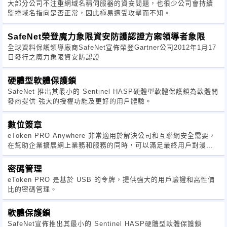
漏洞和技術理論及其驗證方法。表面上，軟體商買了工具，並遵循
大部分公司不注重網域名稱伺服器的資安問題，也很少公司會持續
保護工具手冊的指引
監控域名指向是否正常，因此極易遭受攻擊而不知。
，製作出具備版權保護的軟體，但是，並沒有說明怎麼去檢驗軟體
的保護強度和安全度
SafeNet榮登魔力象限資安防護認證方案領導者象限
。
全球資料保護領導廠商SafeNet宣佈榮登Gartner公司2012年1月17
日發行之魔力象限資安防認證
相信許多軟體商仍抱持[有燒香有保佑]的心態，去使用保護工具，期
硬體型軟體保護鎖
待世界的另一個角
SafeNet 推出其最小的 Sentinel HASP硬體型軟體保護鎖為軟體開
落，意圖瓢竊創作的人能夠知難而退，但是卻無法驗證事實是否如
發商提供 強大的授權功能及更好的用戶體驗。
此。但是大多數的人
應該同意，我們所處的地方看不見，但並不代表盜版的情形不存
數位簽章
在，即使採用了保護策
eToken PRO Anywhere 非常適用於解決公司和互聯網安全需要，
略，盜版仍有所聞，所以至少保護工具業者應該說明產品的強度為
在幫助企業擴展網上業務和服務的同時，可以滿足最終用戶對漫遊
何，實為負責任之商
身份驗證的需求。
家所為。
密碼管理
eToken PRO 是基於 USB 的令牌，提供強大的用戶驗證和高性價
如同現代工業為所有原料和設備制定其標準，破壞條件是必要的檢
比的密碼管理。
測項目之一 ，抗破壞
能力越強的東西，價值越高。其實，軟體保護工具的強度也是可以
軟體保護鎖
被檢驗的，並不會因
SafeNet宣佈推出其最小的 Sentinel HASP硬體型軟體保護鎖