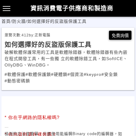
資訊消費電子供應商和製造商
首頁
/
防火牆
/
如何選擇好的反盜版保護工具
瀏覽次數:
412
by:
正新電腦
免費詢價
如何選擇好的反盜版保護工具
破解軟體保護常用的工具是軟體除錯器，軟體除錯器有些內嵌
在程式開發工具，有一些獨 立的軟體除錯工具，如SoftICE、
OllyDBG、WinDBG。
#軟體保護
#軟體保護鎖
#硬體鎖
#個資法
#keypro
#安全鎖
#動態密碼鎖
*
你在乎網路的隱私權嗎
?
檢測的方法很簡單，只要使用能編輯Binary code的編輯器，如
*
你的資料還在裸奔嗎？