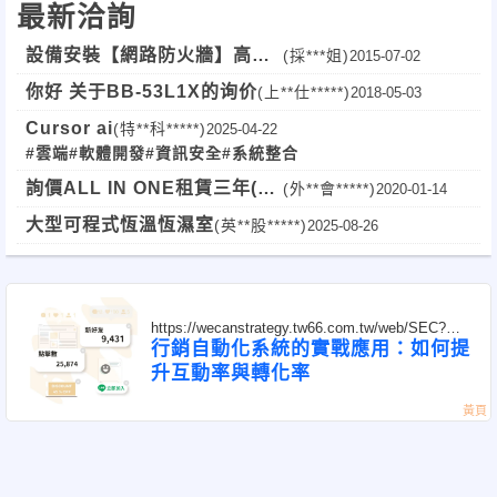
最新洽詢
(啟動)、註冊碼、光
碟防拷、晶片卡…，五花八門，產品價格從幾百元到幾萬元不等，
SafeNet
資訊安全保護鎖系列
, 歡迎您
設備安裝【網路防火牆】高雄
(採***姐)
2015-07-02
產品都宣稱可以達到
寒軒
版權保護的功能。既然目的相同，何以價格差距如此懸殊? 通常，
你好 关于BB-53L1X的询价
(上**仕*****)
2018-05-03
來電
借測
!
消費者的取向是’越
Cursor ai
(特**科*****)
2025-04-22
便宜越好’，版權保護工具業者也會灌輸’越貴的越好’的觀念。但是，
#雲端
#軟體開發
#資訊安全
#系統整合
一味以價格取
正新電腦提供
[
借測活動
]
並且提供借測使用上的
詢價ALL IN ONE租賃三年(保
(外**會*****)
2020-01-14
向很難買到好的工具，而貴的工具真能滿足需求嗎?
固亦同)
技術指導。
大型可程式恆溫恆濕室
(英**股*****)
2025-08-26
有意借測者，
歡迎來電洽詢詳細借測內容或有關資訊安
註冊碼的保護夠安全嗎
全相關問題。
目前，註冊碼是市場上較為便宜的工具，有些版權工具業者只收一
https://wecanstrategy.tw66.com.tw/web/SEC?
次費用，註冊碼可以
postId=1351612
行銷自動化系統的實戰應用：如何提
www.pronew.com.tw
更多產品資訊來源
:
無限量產生，有些交易會產生的註冊碼數量來計價，有些交易會以
升互動率與轉化率
正新電腦
TEL :
04-2473-8309
每年協議合約計價收
費。就技術的觀點，以註冊碼為核心的保護方式，註冊碼如何產生
和驗證，是整個機置
安全與否的重點。