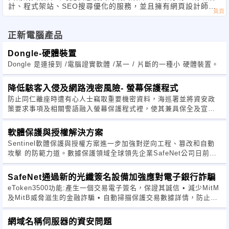
底安全度有多少。
計、程式架站、SEO搜尋優化的服務，並且擁有網頁設計師、
程式設計師與業務專員的資深良好團隊。 依照業主提出的要
求，或經由我們規劃建議，製作出
正新電腦產品
保護工具的黑箱作業
Dongle-硬體裝置
Dongle 是連接到 /電腦證實軟體 /某一 / 片斷的一種小 硬體裝置。
美國前副總統高爾(Al Gore)卸任後拍攝一部有關地球暖化現象的影
片，片名叫”不願面
降低駭客入侵及網路洩密風險- 螢幕保護程式
對的真相”(An Inconvenient Truth)，獲得廣大的迴響，這部片子以
防止同仁離座時遭有心人士竊取重要機密資料，海巡署並將資安政
記錄片的手法拍攝
策要求事項及相關警語融入螢幕保護程式裡，使其兼具保全及宣導
，讓人們意識到原來地球暖化已經威脅到這麼多生物的生存環境，
價值，並藉機將資安觀念深植於一般日常維運作業，有效達成提升
即便是身為萬物之靈
整體資安防護目標。
軟體保護與授權解決方案
的人類亦不能倖免。世界的上的每個角落進行中的事情，可能正在
Sentinel軟體保護與授權方案進一步加強對逆向工程、篡改和自動
影響另一個角落，並
攻擊 的防範力道。數據保護領域全球領先企業SafeNet公司日前宣
不會因我們看不見就表示這個影響不存在。
佈，推出 行業首款採用白盒安全技術的軟體保護方案。
SafeNet通過新的光纖簽名設備加強應對電子銀行詐騙
很多軟體版權保護工具，也有[不願面對的真相]，許多保護工具業
eToken3500功能:產生一個交易電子簽名，保證其誠信 • 減少MitM
者會以商業機密為由
及MitB威脅滋生的金融詐騙 • 自動掃描保護交易數據詳情，防止打
，不願公佈其實作理論，儼然是一個黑箱作業，多數業者不願提供
字錯誤 • 保障安全遠程訪問網絡、應用及Web服務
製作出來軟體可能的
網域名稱伺服器的資安問題