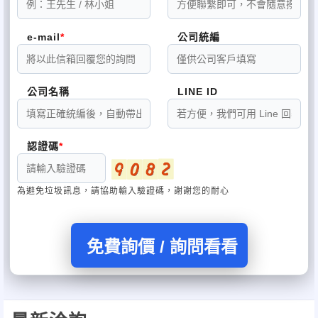
使用說明：
◎ 安裝本機時，針排處朝下
e-mail
公司統編
◎ 切勿壓到LED燈配線，避免控制
公司名稱
LINE ID
器損壞
不含安裝!!
認證碼
顏 色：紅/黃/藍/綠.四色
可特別訂製全單一色喔
為避免垃圾訊息，請協助輸入驗證碼，謝謝您的耐心
跳機變化 :
36
種變化
免費詢價 / 詢問看看
規格尺寸：(大)5尺2
（１５６ｃｍ）
/
防護等級：LED燈防水
(控制器無防
水)