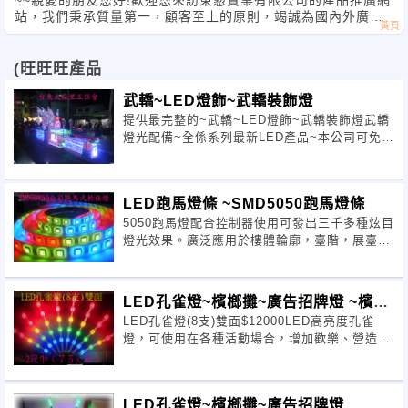
站，我們秉承質量第一，顧客至上的原則，竭誠為國內外廣大
客戶朋友
(旺旺旺產品
武轎~LED燈飾~武轎裝飾燈
提供最完整的~武轎~LED燈飾~武轎裝飾燈武轎
燈光配備~全係系列最新LED產品~本公司可免費
協助~規劃~設計!!LED實心水管燈LED扁帶燈
LEDSMD貼片燈LED迷你燈串煙霧機閃光燈~雷
光泡等等&g
LED跑馬燈條 ~SMD5050跑馬燈條
5050跑馬燈配合控制器使用可發出三千多種炫目
燈光效果。廣泛應用於樓體輪廓，臺階，展臺，
橋梁，酒店，KTV裝飾照明採用12毫米寬的FPC
板為線路板，FPC線路板非常柔軟，可隨意彎
曲，可任意固定在凹凸表
LED孔雀燈~檳榔攤~廣告招牌燈 ~檳榔
LED孔雀燈(8支)雙面$12000LED高亮度孔雀
攤招牌
燈，可使用在各種活動場合，增加歡樂、營造氣
氛，多種變色閃爍燈光具有巨型舞台的宏偉氣
勢。使用說明：◎安裝本機時，針排處朝下◎切
勿壓到LED燈配線，避免
LED孔雀燈~檳榔攤~廣告招牌燈