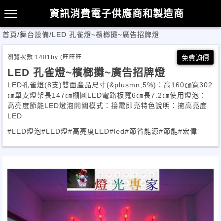
資訊消費電子供應商和製造商
首頁
/
舞台設備
/
LED 孔雀燈~檳榔攤~廣告招牌燈
瀏覽次數:
1401
by:
(旺旺旺
免費詢價
LED 孔雀燈~檳榔攤~廣告招牌燈
LED孔雀燈(8支)雙面產品尺寸(&plusmn;5%)：高160㎝寬302
㎝單支燈架長147㎝橢圓LED電路板寬6㎝長7.2㎝使用燈泡：
高亮度節能LED燈泡開關模式：接電即亮特色說明：擁高亮度
LED
#LED燈泡
#LED燈
#高亮度LED
#led
#節省能源
#節能
#宏偉