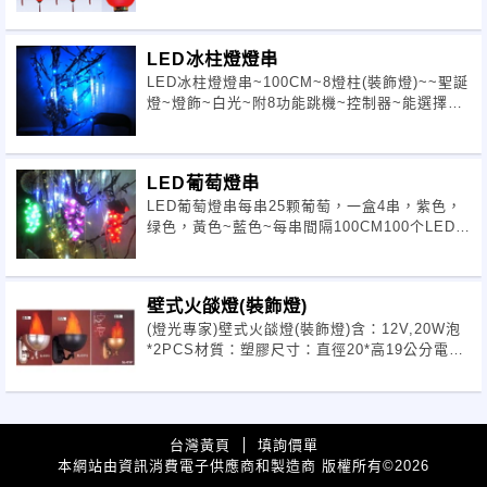
燈清光聖誕燈燈籠冰條燈-過年~節慶~裝飾~紅燈
籠~
LED冰柱燈燈串
LED冰柱燈燈串~100CM~8燈柱(裝飾燈)~~聖誕
燈~燈飾~白光~附8功能跳機~控制器~能選擇~
全亮~或其他不同的閃爍~跳動模式AC110VLED
耗電低一般燈泡1/10的電力、不發熱、亮度高、
防水
LED葡萄燈串
LED葡萄燈串每串25颗葡萄，一盒4串，紫色，
绿色，黃色~藍色~每串間隔100CM100个LED灯
泡，AC-120V可以用于布置、装饰居室，能给人
一种温馨的感觉。倘若摆在家里的餐桌上，会是
一道亮丽的风
壁式火燄燈(裝飾燈)
(燈光專家)壁式火燄燈(裝飾燈)含：12V,20W泡
*2PCS材質：塑膠尺寸：直徑20*高19公分電
壓：110V/60HZ重量：1.7公斤
MADEINTAIWAN
台灣黃頁
填詢價單
本網站由資訊消費電子供應商和製造商 版權所有
2026