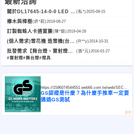
最新洽詢
關於DL17645-14-0-0 LED 崁
(私*)
2025-09-15
燈的詢問
欅木與樟樹
(許*莉)
2019-08-27
訂製蜘蛛人卡通窗簾
(陳*姐)
2019-04-28
(個人需求)雪花機 造雪機(台北
(R**y)
2014-10-31
市)
批發需求【舞台燈、雷射燈】
(張*元)
2016-01-27
#雷射燈
#舞台燈
#燈具
(全台)
https://1596074544551.web66.com.tw/web/SEC?
postId=1353579
GS認證是什麼？為什麼手推車一定要
通過GS測試