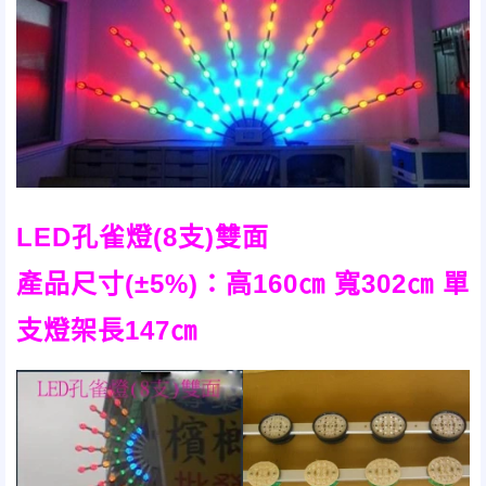
LED孔雀燈(8支)雙面
產品尺寸(±5%)：高160㎝ 寬302㎝ 單
支燈架長147㎝
橢圓LED電路板 寬6㎝ 長7.2㎝
使用燈泡：高亮度節能LED燈泡
開關模式：接電即亮