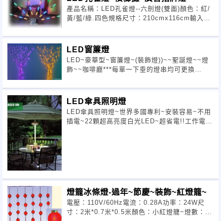
產品名稱：LED孔雀燈--六劍燈(雙面)顏色：紅/
黃/藍/綠.四色規格尺寸：210cmx116cm輸入電
壓：DC110V±5%/DC220V±5%(全變壓)防護等
級：LED
LED窗簾燈
LED~豪華型~窗簾燈~(裝飾燈))~~聖誕燈~~燈
飾~~咖啡廳***每單一下垂的燈串均可更換
***AC~110V~加IC8功能跳機(控制器)寬
200cmx下垂150cm~~20串=300燈!!每串~
LED傘具照明燈
LED傘具照明燈~世界多國專利~安裝容易~不用
插電~22顆超高亮度白光LED~超省電!!工作電壓
4.5V=3X1.5V3號電池~保用7-10天1年保固!!!尺
寸~22X5.5cm~
燈籠冰條燈-過年~節慶~裝飾~紅燈籠~
電壓：110V/60Hz電流：0.28A功率：24W尺
寸：2米*0.7米*0.5米顏色：小紅燈籠~燈數：35