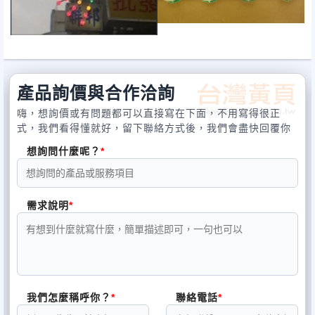
特色說明：擁高亮度LED炫彩燈光效
果，雙面的特性，在各種角度下都是
完美的呈現，共使用128片高亮度LED
產品詢價與合作洽詢
電路板，每片電路板撘配16顆高亮度
嗨，想詢價或有問題都可以直接寫在下面，不用寫得很正
式，我們看得懂就好，留下聯絡方式後，我們會盡快回覆你
節能，在高亮度的燈光下又節省能
想詢問什麼呢？
源，配合節能省態減碳又不失需要的
感官氣氛的市場需求，LED高亮度孔
需求說明
雀燈，可使用在各種活動場合，
增加歡樂、營造氣氛，多種變色閃爍
燈光具有巨型舞台的宏偉氣勢。
我們怎麼稱呼你？
聯絡電話