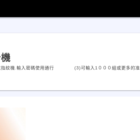
卡機
或指紋機.輸入密碼使用通行 (3)可輸入1０００組或更多的