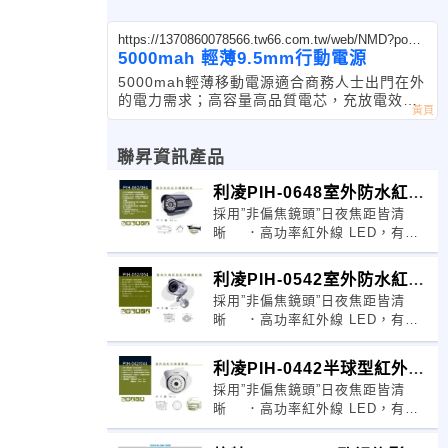
https://1370860078566.tw66.com.tw/web/NMD?postI
d=980969
5000mah 輕薄9.5mm行動電源
5000mah輕薄移動電源適合商務人士出門在外
的電力需求；高容量高品質電芯，充放電效能
佳。
聯昇資訊產品
利凌PIH-0648室外防水紅外
採用”非偏焦鏡頭”日夜焦距皆清
線攝影機
晰 ．高功率紅外線 LED，有效
照射距離 30 公尺 ．照度低於
10Lux 時，感應器自動啟動紅外線
利凌PIH-0542室外防水紅外
光源 ．日夜影像切換採 Y/C 分
採用”非偏焦鏡頭”日夜焦距皆清
線攝影機
晰 ．高功率紅外線 LED，有效
照射距離 21 公尺以上 ．照度低於
10Lux 時，感應器自動啟動紅外
利凌PIH-0442半球型紅外線
線 ．日夜影像切換採
採用”非偏焦鏡頭”日夜焦距皆清
攝影機
晰 ．高功率紅外線 LED，有效
照射距離16公尺以上 ．照度低於
10Lux 時，感應器自動啟動紅外線