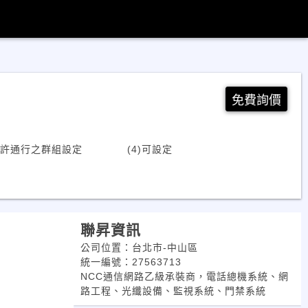
免費詢價
准許通行之群組設定 (4)可設定
聯昇資訊
公司位置：台北市-中山區
統一編號：27563713
NCC通信網路乙級承裝商，電話總機系統、網
路工程、光纖設備、監視系統、門禁系統