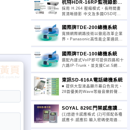
杭特HDR-16RP監視錄影主
光源 ．日夜影像切換採 Y/C 分
採用 H.264 壓縮模式，長時間畫
機
質清晰錄影 中文及多國OSD可選
本機及遠端均具有密碼保護功能 1
路聲音錄放功能 機種具遙控器遠端
國際牌TDE-200總機系統
操作(具定址功能) 圖形化介面，可
寬頻網際網路技術以徹底改革企業
使用滑鼠操
界。Panasonic高性能企業通訊系
統，提供先進的網路通訊解決方
案、有效且彈性的話務處理、
國際牌TDE-100總機系統
DECT無線機動性、網路電話及
選配內建式VoIP即可提供四路和十
CTI電腦電話整合功能，提升企業
六路IP-Trunk，並支援Cat.5網路
的通訊效率和整體
標準介面可以透過網路路由器，連
接至ip網路，溝通全世界。 寬頻網
東訊SD-616A電話總機系統
際網路技術以徹底改革企業界。
■ 提供大型液晶顯示幕白色背光、
Panasonic高性能企業通
28首優美的Wave等級音樂鈴聲、
供內外線來電響鈴選擇、 提供大型
來電指示燈，外線來電閃寶石紅
SOYAL 829E門禁感應讀卡
光，內線來電閃翡翠綠光 分機可設
定內外線來電跟隨到其他分機、固
(1)悠遊卡感應格式 (2)可搭配各種
機
定的電話號碼
感應卡.感應扣.輸入密碼使用通行
(3)可輸入1０００組或更多的准許