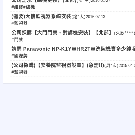
公司需求【總機更換】(北部)
(陳*生)
2016-01-27
#維修
#總機
(需要)大樓監視器系統安裝
(謝*太)
2016-07-13
#監視器
公司採購【大門門禁、對講機安裝】【北部】
(久欣*****
#門禁
請問 Panasonic NP-K1YWHR2TW洗碗機賣多少錢
#國際牌
(公司採購)【安養院監視器設置】(急需!!)
(周*宏)
2015-04-
#監視器