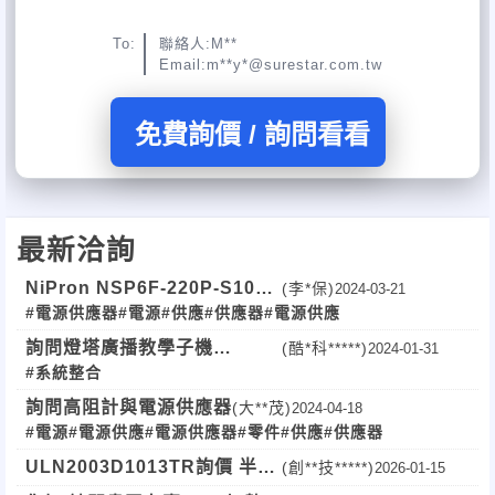
To:
聯絡人:M**
Email:m**y*@surestar.com.tw
免費詢價 / 詢問看看
最新洽詢
NiPron NSP6F-220P-S10電
(李*保)
2024-03-21
#電源供應器
#電源
#供應
#供應器
#電源供應
源供應器
詢問燈塔廣播教學子機
(酷*科*****)
2024-01-31
#系統整合
beacon 的廣播系統 dv-202S
(學生端)報價
詢問高阻計與電源供應器
(大**茂)
2024-04-18
#電源
#電源供應
#電源供應器
#零件
#供應
#供應器
ULN2003D1013TR詢價 半導
(創**技*****)
2026-01-15
體