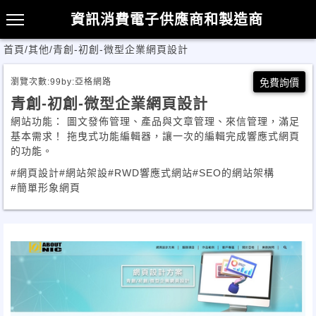
資訊消費電子供應商和製造商
首頁
/
其他
/
青創-初創-微型企業網頁設計
瀏覽次數:
99
by:
亞格網路
免費詢價
青創-初創-微型企業網頁設計
網站功能： 圖文發佈管理、產品與文章管理、來信管理，滿足
基本需求！ 拖曳式功能編輯器，讓一次的編輯完成響應式網頁
的功能。
#網頁設計
#網站架設
#RWD響應式網站
#SEO的網站架構
#簡單形象網頁