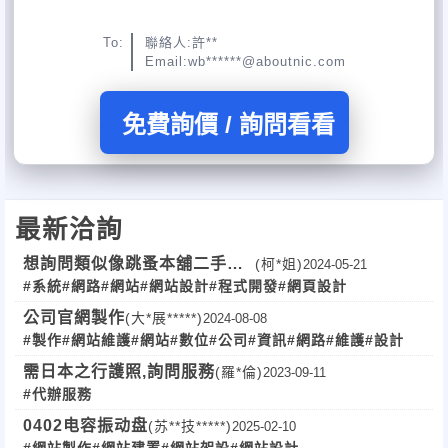
To:
聯絡人:許**
Email:wb******@aboutnic.com
免費詢價 / 詢問看看
最新洽詢
想詢問類似像跳蚤本舖二手店
(柯*姐)
2024-05-21
#系統
#網路
#網站
#網站設計
#程式開發
#網頁設計
的系統
公司官網製作
(大*展*****)
2024-08-08
#製作
#網站維護
#網站
#數位
#公司
#資訊
#網路
#維護
#設計
需日本之行護照,詢問服務
(羅*倫)
2023-09-11
#代辦服務
0402电容振动盘
(苏**技*****)
2025-02-10