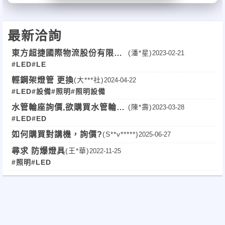
最新洽詢
東方超捷國際物流股份有限公
(潘*星)
2023-02-21
#LED
#LE
司 多元性的服務範圍
輕鋼架燈管 更換
(大***社)
2024-04-22
#LED
#設備
#照明
#照明設備
水管輪座詢價,欲購買水管輪座
(陳*壽)
2023-03-28
#LED
#ED
15ML*3只，外殼塑鋼或鋼板烤
漆均可，煩請提共報價及詳細
如何購買對講機，詢價?
(S**v*****)
2025-06-27
規格--謝謝請聯繫我
尋求 防爆燈具
(王*華)
2022-11-25
#照明
#LED