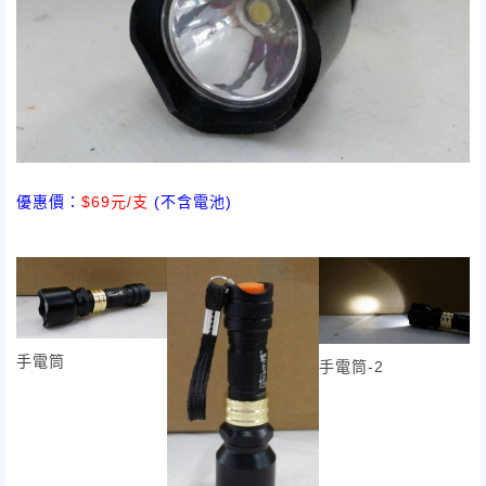
優惠價：
$69元/支
(不含電池)
尺寸：約7公分*2.1公分 一體成型鋁殼外觀 超白光 消耗功率:1W
手電筒
手電筒-2