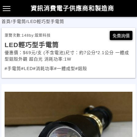
資訊消費電子供應商和製造商
首頁
/
手電筒
/
LED輕巧型手電筒
瀏覽次數:
148
by:
鋐鉅科技
免費詢價
LED輕巧型手電筒
優惠價：$69元/支 (不含電池)尺寸：約7公分*2.1公分 一體成
型鋁殼外觀 超白光 消耗功率:1W
#手電筒
#LED
#消耗功率
#一體成型
#鋁殼