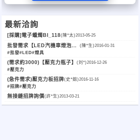
最新洽詢
[採購]電子蠟燭BI_118
(陳*太)
2013-05-25
批發需求【LED汽機車燈泡、
(陳*生)
2016-01-31
#批發
#LED
#燈具
家用燈泡】長期批發【全台】
(需求約3000)【壓克力瓶子】
(刘*)
2016-12-26
#壓克力
(急件需求)壓克力板招牌
(史*姐)
2016-11-16
#招牌
#壓克力
無接縫招牌詢價
(許*生)
2013-03-21