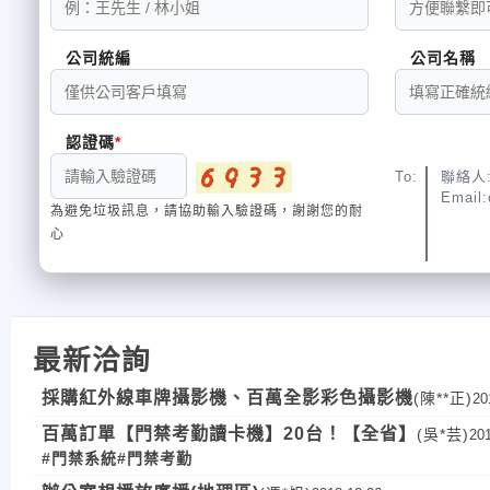
，並進行來源端重複數據刪除。
公司統編
公司名稱
最低的存儲使用需求：
PHD Virtual Backup的內建多工的重複數
據刪除技術，相較於競爭對手產品僅能針
對單個備份作業做重複數據刪除，PHD
認證碼
Virtual Backup所使用存儲空間要來得少。
To:
聯絡人:
更安全 PHD Virtual Backup通過業界標準的數據 中心安
Email:
為避免垃圾訊息，請協助輸入驗證碼，謝謝您的耐
心
最新洽詢
採購紅外線車牌攝影機、百萬全影彩色攝影機
(陳**正)
20
百萬訂單【門禁考勤讀卡機】20台！【全省】
(吳*芸)
20
#門禁系統
#門禁考勤