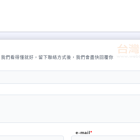
有效的備份基礎架構管理 備份基礎架構的管理，進一步簡化和理順新的VBA工具，如健康監控
完成安裝和配置， 所以你可以即時保護你的虛擬機
專業服務。使用的選單介面可整合到您現有的虛擬機管理系統的客戶端，以直 觀
kup Appliance (VBA)，只需要幾分鐘便
，我們看得懂就好，留下聯絡方式後，我們會盡快回覆你
執行3至5倍甚至更快的增量備份。我們利用最先進的技術來大大地 加快備份速度
擬機的運行，File Recovery選項可在幾秒鐘內提供瀏覽你的備份文件，資料
kup Appliance。無需像其他的解決方案要建立管理伺服器、代理伺服器或數據伺
 Backup於虛擬化環境。不像其他的解決方案，需要一個或多個的實體主機
 Backup Appliance配置，基與開放源碼軟體，備份不需要操作系統，產品許
e-mail
低可於您現有的基礎設施，從Production的 虛擬機產生的direct attac