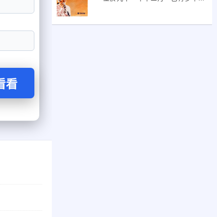
工經驗。 本著品質、技術、信賴以
永續經營之理念為客戶服務。 本公
司專營： 總機系統、電腦網路、監
視系統、電腦銷售維修、伺服器銷
售
看看
。