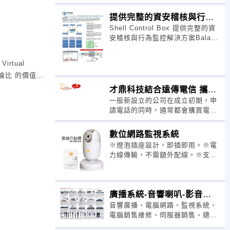
提供完整的資安稽核與行為
Shell Control Box 提供完整的資
監控解決方案
安稽核與行為監控解決方案Balabit
SCB 使用者連線活動監控系統。
rtual
與倫比 的價值。
才鼎科技結合遠傳電信 攜手
一般新設立的公司在成立初期，申
推0元電話總機
請電話的同時，通常都會購買電話
總機，但是很多微型企業創業初
復可以讓你在不
期，光是申請市話一條線就要
數位網路監視系統
2~3,000元的市話裝置費，光申請
※燈泡插座設計，即插即用。※電
具來備份文件將其
個3,4條線就要將10,000元左右，
力線傳輸，不需額外配線。※支援
3G手機影像監看。 ※影像傳輸不
在無失敗風險下完
受牆壁阻擋限制。※紅外線夜視自
動感應，24小時監控。※支援遠端
廣播系統-音響喇叭-影音播
網路IE瀏覽監看。
音響廣播、電腦網路、監視系統、
的電子郵件，詳細
放器-無線麥克
電腦銷售維修、伺服器銷售、總機
電話、數位看板、視訊會議、網路