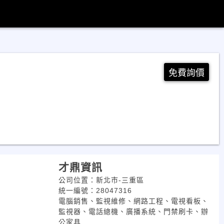
免費詢價
才鼎資訊
公司位置：新北市-三重區
統一編號：28047316
電腦銷售、監視維修、網路工程、電視看板、
監視器、電話總機、廣播系統、門禁刷卡、辦
公家具