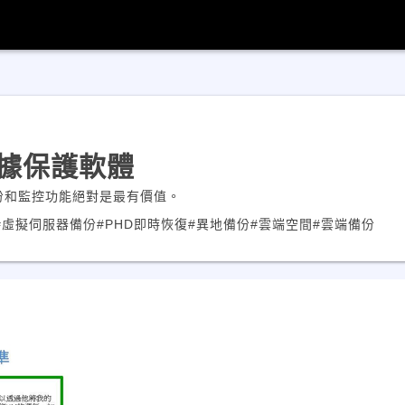
據保護軟體
下的虛擬備份和監控功能絕對是最有價值。
#虛擬伺服器備份
#PHD即時恢復
#異地備份
#雲端空間
#雲端備份