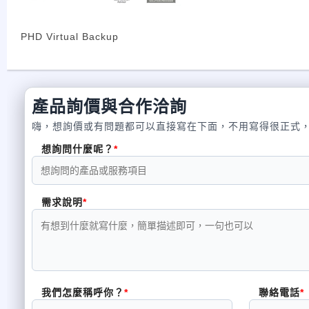
Virtual Backup Appliance (VBA) Tools: 
最快和最簡單的安裝 PHD Virtual Backup 可在10分鐘內
PHD Virtual Backup
快速部署所產生的價值 PHD Virtual Backup無需培訓或
作介面，你甚至不需要閱讀任何文件。
可更快，更方便，更有效地規劃。
產品詢價與合作洽詢
PHD Virtual Backup獨特的架構可更快和更有效的部署Virtual Bac
可設立新的備份工作。
嗨，想詢價或有問題都可以直接寫在下面，不用寫得很正式
更快的性能 PHD Virtual Backup相較於競爭對手產品可
想詢問什麼呢？
VMware的Hot-Add功能與區塊改變追踪以及重複數據刪除。
更快的數據恢復
Instant VM Recovery讓您在少於3分鐘的時間內即時恢復虛
需求說明
式。
最小的 Footprint
PHD Virtual Backup僅需一個簡單的元件：Virtual Bac
無實體主機及第三方OS或產品的授權成本 PHD開發的Virtual
和人力，PHD Virtual Backup是完全虛擬化的。以Virtual
產生的額外成本。
我們怎麼稱呼你？
聯絡電話
最低的系統資源需求 PHD Virtual Backup專用虛擬架構要求配備 