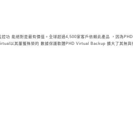
擬備份和監控功 能絕對是最有價值。全球超過4,500家客戶依賴此產品 ，因為PHD Vi
tual以其屢獲殊榮的 數據保護軟體PHD Virtual Backup 擴大了其無
供最強大的功能，且為易於使用又具 成本競爭力的虛擬伺服器備份解決方案。
時間，並滿足SLA's 任何應用程式盡可能在發生故障時快速恢復正常工作。PHD即時恢
雲端的作業 擴展PHD Virtual Backup的靈活性，全/增量模式是利用第三方工
為目標系統備份的理想選擇。
的備份 採取的應用程式偵測備份。對於公司營運具有關鍵性的應用程式的備份工作可
，並充分利用了前所未有的靈活性與增強的文件恢復功 能。
t it and Forget it” 對於每日的備份管理提供易於閱讀報告，以HTML格式
輕鬆滿足合於組織法規的政策 內置的加密和增強安全性，滿足法規要求並可定制的安全憑證。