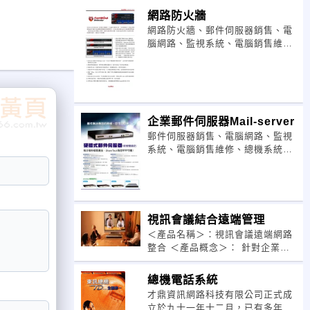
電話及其他相關音響設備，本公司
網路防火牆
。
秉持永續經營、專業服務之精神；
網路防火牆、郵件伺服器銷售、電
感謝六百多家客戶多年來的支持與
腦網路、監視系統、電腦銷售維
愛護，使我們業務蒸蒸
的精靈引導的操
修、總機系統、數位看板、視訊會
議、網路電話及其他相關通信設
備，本公司秉持永續經營、專業服
務之精神；感謝六百多家客戶多年
來的支持與愛護，使我們業
企業郵件伺服器Mail-server
郵件伺服器銷售、電腦網路、監視
，其中包括來自
系統、電腦銷售維修、總機系統、
數位看板、視訊會議、網路電話及
其他相關通信設備，本公司秉持永
續經營、專業服務之精神；感謝六
夾以及應用程
百多家客戶多年來的支持與愛護，
使我們業務蒸蒸日上，
視訊會議結合遠端管理
＜產品名稱＞：視訊會議遠端網路
服器。
整合 ＜產品概念＞： 針對企業點
而產生額外的成本
對點及點對多點透過網路使用視訊
可證，或維護與其
會議系統，並提供影像聲音資料相
總機電話系統
關網路資訊化服務。 好用易上手的
才鼎資訊網路科技有限公司正式成
功能： １．電子
hed快照加載運行
立於九十一年十二月，已有多年施