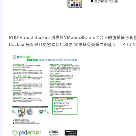
PHD Virtual Backup 提供於VMware和Citrix平台下的虛
Backup 是有效且更容易使用和更 實惠與有競爭力的產品。 PHD Vir
這個最新版本基於PHD Virtual獨特的專利虛 擬設備架構以提
產品特點：
PHD Instant Recovery for VMware: 消除停機
到3分鐘的時間讓備份的系統運行。
Full/Incremental Backup Mode: 優化異地數據移動至
複製到雲端或磁帶，或利用硬體的重複數據 刪除功能或CIFS來作
Application Aware Backups: 確保應用程式一致
成。
Enhanced File Recovery: 文件恢復 消耗更少的資源
Email Report Enhancements: 輕鬆管理您的日常備份 “Se
紀錄並說明備份作業執行過程。
Encryption and Security Improvements: 