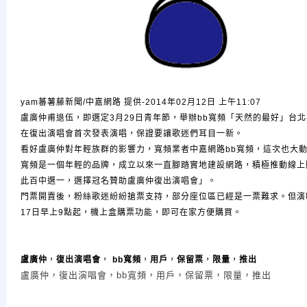
yam蕃薯藤新聞/
中嘉網路 提供-2014年02月12日 上午11:07
盧廣仲甫退伍，即選定3月29日青年節，舉辦bb寬頻「天然的最好」台
在復出演唱會首次發表演唱，保證要讓歌迷們耳目一新。
看好盧廣仲對年輕族群的影響力，寬頻業者中嘉網路bb寬頻，這次也大動
寬頻是一個年輕的品牌，成立以來一直腳踏實地建設網路，積極推動線上
此百中選一，選擇冠名贊助盧廣仲復出演唱會」。
門票開賣後，粉絲歌迷紛紛搶票支持，部分座位區已經是一票難求。但演唱
17日早上9點起，機上盒購票功能，即可在家方便購買。
盧廣仲
，
復出演唱會
，
bb寬頻
，
用戶
，
保留票
，
限量
，
推出
盧廣仲，復出演唱會，bb寬頻，用戶，保留票，限量，推出