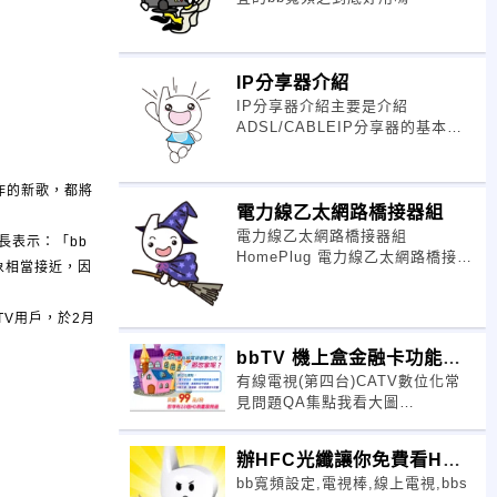
IP分享器介紹
IP分享器介紹主要是介紹
ADSL/CABLEIP分享器的基本功
能與接線方式，以提供給您參考並
做簡易的故障排除，內容包括：
作的新歌，都將
電力線乙太網路橋接器組
電力線乙太網路橋接器組
長表示：「bb
HomePlug 電力線乙太網路橋接器
象相當接近，因
組 利用電源線及插座，架構網路系
統，電線就是網路線，方便無比
V用戶，於2月
bbTV 機上盒金融卡功能介
有線電視(第四台)CATV數位化常
紹
見問題QA集點我看大圖
>>http://cm.cdtv.com.tw//e
辦HFC光纖讓你免費看HD
bb寬頻設定,電視棒,線上電視,bbs
HBO電影兩年