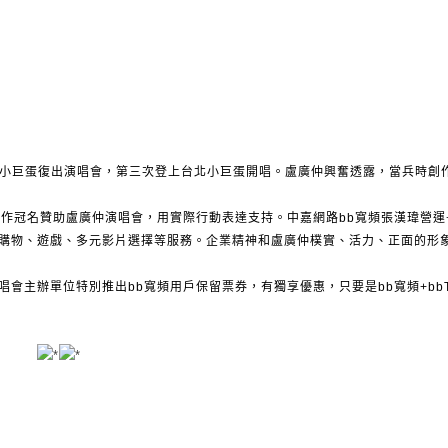
北小巨蛋復出演唱會，第三次登上台北小巨蛋開唱。盧廣仲興奮透露，當兵時創
作冠名贊助盧廣仲演唱會，用實際行動表達支持。中嘉網路bb寬頻張漢瑋營運
購物、遊戲、多元影片選擇等服務。企業精神和盧廣仲樸實、活力、正面的形
會主辦單位特別推出bb寬頻用戶保留票券，有獨享優惠，只要是bb寬頻+bbT