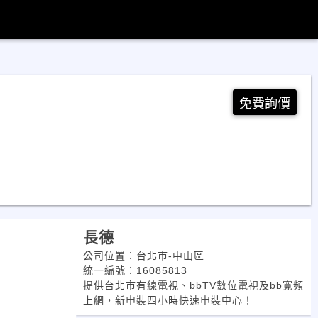
免費詢價
長德
公司位置：台北市-中山區
統一編號：16085813
提供台北市有線電視、bbTV數位電視及bb寬頻
上網，新申裝四小時快速申裝中心！