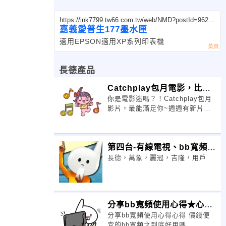
https://ink7799.tw66.com.tw/web/NMD?postId=96209
7
嘉義愛普生177墨水匣
適用EPSON適用XP系列印表機
長德產品
Catchplay包月電影，比早
你是電影迷嗎？！Catchplay包月
場還便宜！
影片，最能滿足你~週週有新片，
上百部電影讓你看到飽免出門人擠
人舒服坐在家就能輕鬆享
第四台-有線電視、bb寬頻、
長德，萬象，麗冠，吉隆，用戶
bbTV 推出【輕鬆繳
分享bb寬頻使用心得★心得
分享bb寬頻使用心得心得 價錢便
★ 價錢便宜的bb寬頻之
宜的bb寬頻之到底好用嗎